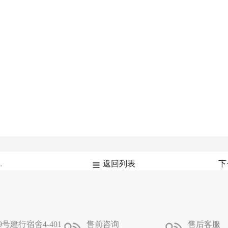
病毒的紧急通知
返回列表
号建行宿舍4-401
售前咨询
售后客服